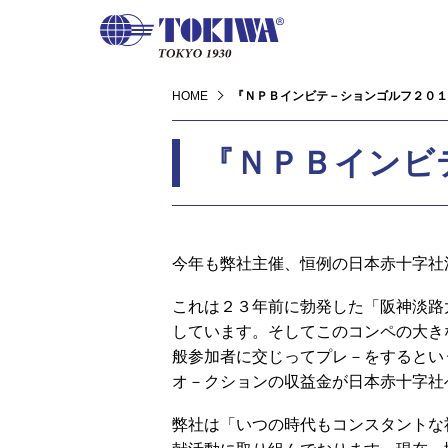
HOME
『ＮＰＢインビテ－ションゴルフ２０１
『ＮＰＢインビ
今年も弊社主催、恒例の日本赤十字社
これは２３年前に勃発した「阪神淡路
しています。そしてこのコンペの大き
般参加者に交じってプレ－をするとい
オ－クションの収益金が日本赤十字社
弊社は「いつの時代もコンスタントな