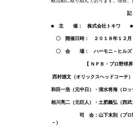
献活動に取り組んでおります。現在、
記
■ 主 催： 株式会社トキワ 
〇 開催日時： ２０１８年１２
〇 会 場： ハーモニ－ヒルズ 
【 ＮＰＢ・プロ野球
西村徳文（オリックスヘッドコーチ）
和田一浩（元中日）・清水将海（ロッ
相川亮二（元巨人）・土肥義弘（西武
司 会：山下末則（プロ野球
－）