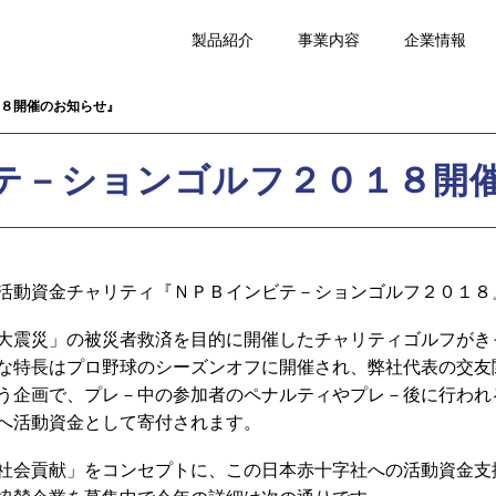
製品紹介
事業内容
企業情報
８開催のお知らせ』
テ－ションゴルフ２０１８開
活動資金チャリティ『ＮＰＢインビテ－ションゴルフ２０１８
大震災」の被災者救済を目的に開催したチャリティゴルフがき
な特長はプロ野球のシーズンオフに開催され、弊社代表の交友
う企画で、プレ－中の参加者のペナルティやプレ－後に行われ
へ活動資金として寄付されます。
社会貢献」をコンセプトに、この日本赤十字社への活動資金支