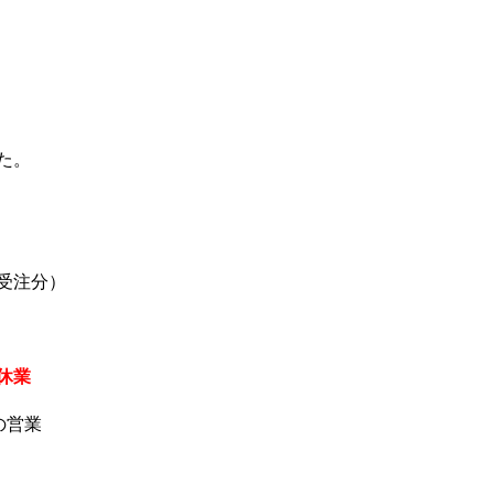
た。
受注分）
休業
の営業