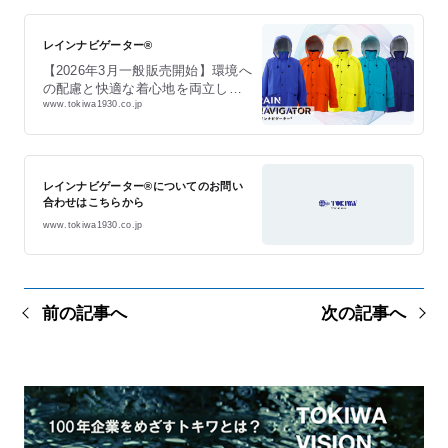
レインナビゲーター®
【2026年3月一般販売開始】環境へ
の配慮と快適な着心地を両立し
www.tokiwa1930.co.jp
た、次世代レインウェア。 弾力性
のある高密度生地が、高い耐水圧
を実現しながらも、手触りは柔ら
かく、軽量で着心地の良さを表現
しています。更に撥水剤を使用し
レインナビゲーター®についてのお問い
ない C0 撥水加工、裏の防水加工
合わせはこちらから
は従来のPVC ではない TPU ラミ
www.tokiwa1930.co.jp
ネートにより環境負荷を軽減して
います。 環境に配慮した素材と、
現場の声に応える機能性で、雨の
日のビジネスシーンを快適にサポ
ートします。 レインナビゲーター
前の記事へ
次の記事へ
の防水性能について 耐水圧
26,000mm以上 レインナビゲータ
ーに用いている防水布の耐水圧
は、26,000mm以上（262kps）で
す。弾力性のある高密度生…