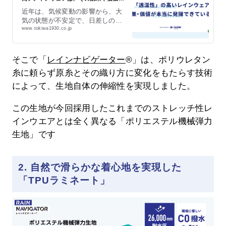
本当に発揮できているか？
近年は、気候変動の影響から、大
気の状態が不安定で、日差しの強
www.tokiwa1930.co.jp
い猛暑日でありながら突然の豪雨
に見舞われることがあります。ま
た、かつては雨が降れば気温は下
がるものでしたが、近年では雨が
そこで「
レインナビゲーター
®」は、ポリウレタン
降っても気温が高いので、レイン
糸に頼らず原糸とその織り方に変化をもたらす技術
ウエア着用時のムレを気にする声
が年々高まっています。 そのよう
によって、生地自体の伸縮性を実現しました。
なムレ対策には、「透湿性（とう
しつせい）」機能のあるレインウ
この生地が今回採用したこれまでのストレッチ性レ
エアが相応しいと言われてきまし
インウエアとは全く異なる「ポリエステル機械弾力
た。今回は、その『透湿性レイン
ウエア』について考えてみたいと
生地」です
思います。 透湿性とは レインウエ
アにおいての透湿性とは、レイン
ウェア内にこもった汗や湿気を外
2. 自然で滑らかな着心地を実現した
に逃がす性能のことです。その透
湿性は、透湿度という数値で表現
「TPUラミネート」
されます。透湿度は、生地…