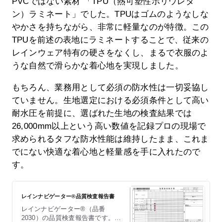
PVCではない素材 「TPU（熱可塑性ポリウレタ
ン）ラミネート」でした。TPUはゴムのようなしな
やかさを持ちながら、非常に軽量なのが特徴。この
TPUを前述の表地にラミネートすることで、従来の
レインウェア特有の硬さをなくし、まるで衣服のよ
うな自然で滑らかな着心地を実現しました。
もちろん、業務用として必須の防水性は一切妥協し
ていません。生地選定における必須条件として高い
耐水圧を前提に、選ばれた生地の検査結果では
26,000mm以上という高い数値を記録プロの現場で
求められるタフな防水性能は維持したまま、これま
でにない快適な着心地と軽量感を手に入れたので
す。
レインナビゲーター®品質検査報告書
レインナビゲーター®（品番
2030）の品質検査報告書です。耐