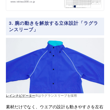
www.tokiwa1930.co.jp
水圧（耐水度）や撥水度につい
て、数値ベースで性能をご検討い
ただく際の参考になれば幸いで
す。 検査項目について 耐水度：
26,000mm（高水圧法） 耐水度
3. 腕の動きを解放する立体設計「ラグラ
は、JIS L 1092 B法（高水圧法）
ンスリーブ」
による試験で、試料に水圧をかけ
た時どの程度で水が染み出すのか
を評価します。昇圧速度
100kPa/minで試験片に水圧をかけ
ていき、水滴が3滴出水した時点の
耐水圧を測定します。 なお、水圧
への耐水性を「耐水性」と呼びま
す。一般に「防水性」と呼ばれる
のは、耐水性（水の通過や浸透に
対する抵抗性）と撥水性（水をは
じく性質）の総称のことです。 撥
水度：…
レインナビゲーター
®はラグランスリーブを採用
素材だけでなく、ウエアの設計も動きやすさを左右