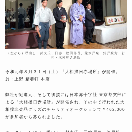
（左から）呼出し・邦夫氏、日赤・松田部長、元水戸泉・錦戸親方、行
司・木村朝之助氏
令和元年８月３１日（土）『大相撲日赤場所』が開催。
於：上野 精養軒 本店
弊社が勧進元、そして後援には日本赤十字社 東京都支部に
よる『大相撲日赤場所』が開催され、その中で行われた大
相撲非売品グッズのチャリティオークションで￥462,000
が参加者から募られました。