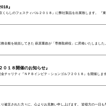
018』
『東京くらしのフェスティバル２０１８』に弊社製品を出展致します。 『
』
務全般を統括してきた 萩原重政が「専務取締役」に昇格いたしました
２０１８開催のお知らせ』
資金チャリティ『ＮＰＢインビテ－ションゴルフ２０１８』を開催します
より被災された方々に、心よりお見舞い申し上げます。 皆様方の一日も