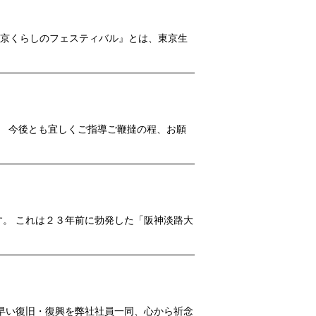
東京くらしのフェスティバル』とは、東京生
。 今後とも宜しくご指導ご鞭撻の程、お願
。 これは２３年前に勃発した「阪神淡路大
早い復旧・復興を弊社社員一同、心から祈念