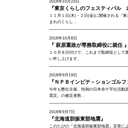
2018年10月23日
『東京くらしのフェスティバル 2
１１月１日(木)・２日(金)に開催される
まれのくらし…
2018年10月8日
『 萩原重政が専務取締役に就任 
１０月８日付けで、これまで取締役として業
い申し上げます。
2018年9月19日
『ＮＰＢインビテ－ションゴルフ
今年も弊社主催、恒例の日本赤十字社活動
震災」の被災者救…
2018年9月7日
『北海道胆振東部地震』
このたびの『北海道胆振東部地震』災害に