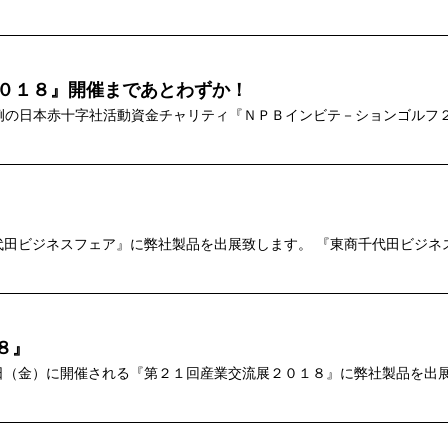
２０１８』開催まであとわずか！
例の日本赤十字社活動資金チャリティ『ＮＰＢインビテ－ションゴルフ
代田ビジネスフェア』に弊社製品を出展致します。 『東商千代田ビジネ
８』
日（金）に開催される『第２１回産業交流展２０１８』に弊社製品を出展